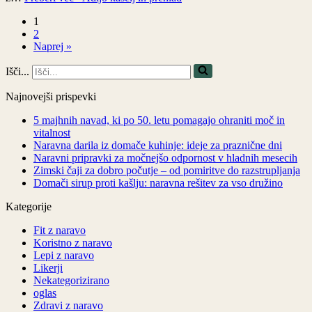
1
2
Naprej »
Išči...
Najnovejši prispevki
5 majhnih navad, ki po 50. letu pomagajo ohraniti moč in
vitalnost
Naravna darila iz domače kuhinje: ideje za praznične dni
Naravni pripravki za močnejšo odpornost v hladnih mesecih
Zimski čaji za dobro počutje – od pomiritve do razstrupljanja
Domači sirup proti kašlju: naravna rešitev za vso družino
Kategorije
Fit z naravo
Koristno z naravo
Lepi z naravo
Likerji
Nekategorizirano
oglas
Zdravi z naravo