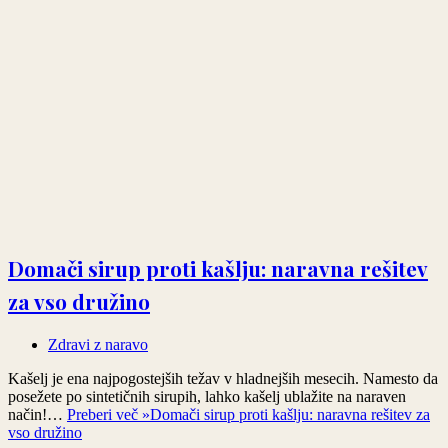
Domači sirup proti kašlju: naravna rešitev
za vso družino
Zdravi z naravo
Kašelj je ena najpogostejših težav v hladnejših mesecih. Namesto da
posežete po sintetičnih sirupih, lahko kašelj ublažite na naraven
način!…
Preberi več »
Domači sirup proti kašlju: naravna rešitev za
vso družino