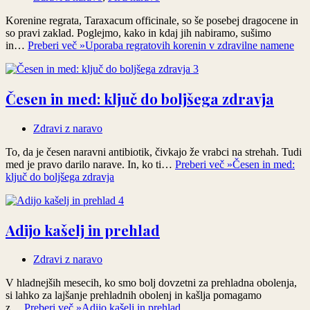
Korenine regrata, Taraxacum officinale, so še posebej dragocene in
so pravi zaklad. Poglejmo, kako in kdaj jih nabiramo, sušimo
in…
Preberi več »
Uporaba regratovih korenin v zdravilne namene
Česen in med: ključ do boljšega zdravja
Zdravi z naravo
To, da je česen naravni antibiotik, čivkajo že vrabci na strehah. Tudi
med je pravo darilo narave. In, ko ti…
Preberi več »
Česen in med:
ključ do boljšega zdravja
Adijo kašelj in prehlad
Zdravi z naravo
V hladnejših mesecih, ko smo bolj dovzetni za prehladna obolenja,
si lahko za lajšanje prehladnih obolenj in kašlja pomagamo
z…
Preberi več »
Adijo kašelj in prehlad