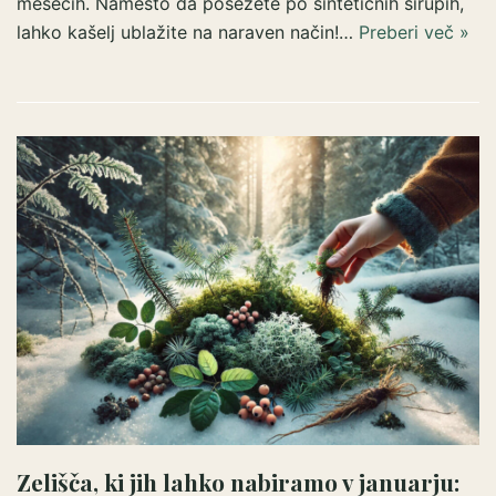
mesecih. Namesto da posežete po sintetičnih sirupih,
lahko kašelj ublažite na naraven način!…
Preberi več »
Zelišča, ki jih lahko nabiramo v januarju: