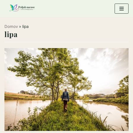
Skoči
na
vsebino
Domov
»
lipa
lipa