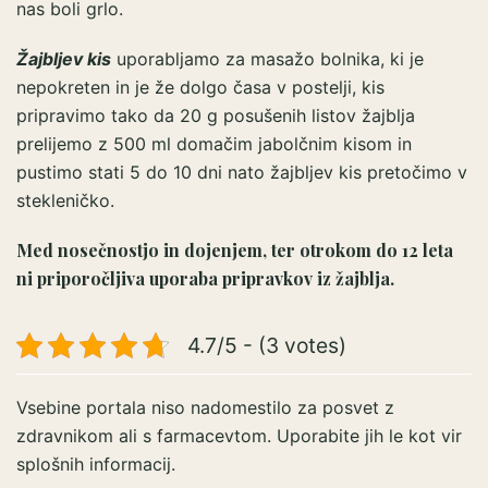
nas boli grlo.
Žajbljev kis
uporabljamo za masažo bolnika, ki je
nepokreten in je že dolgo časa v postelji, kis
pripravimo tako da 20 g posušenih listov žajblja
prelijemo z 500 ml domačim jabolčnim kisom in
pustimo stati 5 do 10 dni nato žajbljev kis pretočimo v
stekleničko.
Med nosečnostjo in dojenjem, ter otrokom do 12 leta
ni priporočljiva uporaba pripravkov iz žajblja.
4.7/5 - (3 votes)
Vsebine portala niso nadomestilo za posvet z
zdravnikom ali s farmacevtom. Uporabite jih le kot vir
splošnih informacij.