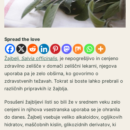
Spread the love
Žajbelj,
Salvia officinalis
,
je nepogrešljivo in cenjeno
zdravilno zelišče v domači zeliščni lekarni, njegova
uporaba pa je zelo obširna, ko govorimo o
zdravstvenih težavah. Tokrat si boste lahko prebrali o
različnih pripravkih iz žajblja.
Posušeni žajbljevi listi so bili že v srednem veku zelo
cenjeni in njihova vsestranska uporaba se je ohranila
do danes. Žajbelj vsebuje veliko alkaloidov, ogljikovih
hidratov, maščobnih kislin, glikozidnih derivatov, ki