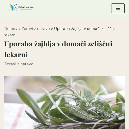
Skoči
na
vsebino
Domov
»
Zdravi z naravo
»
Uporaba žajblja v domači zeliščni
lekarni
Uporaba žajblja v domači zeliščni
lekarni
Zdravi z naravo