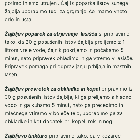
potimo in smo utrujeni. Čaj iz poparka listov suhega
žajblja uporabimo tudi za grgranje, če imamo vneto
grlo in usta.
Žajbljev poparek za utrjevanje lasišča
si pripravimo
tako, da 20 g posušenih listov žajblja prelijemo z 1
litrom vrele vode, čajnik pokrijemo in počakamo 5
minut, nato pripravek ohladimo in ga vtremo v lasišče.
Pripravek pomaga pri odpravljanju prhljaja in mastnih
laseh.
Žajbljev prevretek
za obkladke in kopel
pripravimo iz
30 g posušenih listov žajblja, ki ga prelijemo s hladno
vodo in ga kuhamo 5 minut, nato ga precedimo in
mlačnega vtiramo v boleče telo, uporabimo ga za
obkladke in kot dodatek pri kopeli rok in nog.
Žajbljevo tinkturo
pripravimo tako, da v kozarec