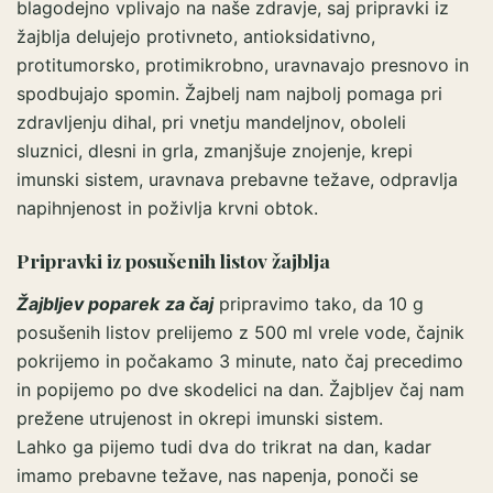
blagodejno vplivajo na naše zdravje, saj pripravki iz
žajblja delujejo protivneto, antioksidativno,
protitumorsko, protimikrobno, uravnavajo presnovo in
spodbujajo spomin. Žajbelj nam najbolj pomaga pri
zdravljenju dihal, pri vnetju mandeljnov, oboleli
sluznici, dlesni in grla, zmanjšuje znojenje, krepi
imunski sistem, uravnava prebavne težave, odpravlja
napihnjenost in poživlja krvni obtok.
Pripravki iz posušenih listov žajblja
Žajbljev poparek
za čaj
pripravimo tako, da 10 g
posušenih listov prelijemo z 500 ml vrele vode, čajnik
pokrijemo in počakamo 3 minute, nato čaj precedimo
in popijemo po dve skodelici na dan. Žajbljev čaj nam
prežene utrujenost in okrepi imunski sistem.
Lahko ga pijemo tudi dva do trikrat na dan, kadar
imamo prebavne težave, nas napenja, ponoči se