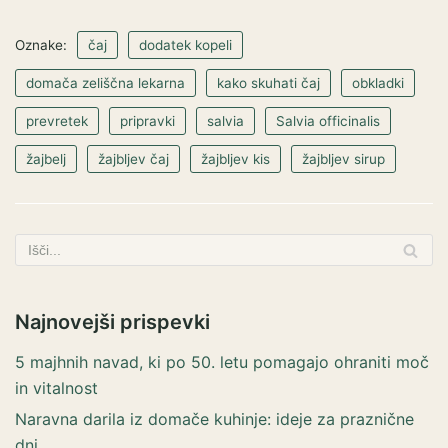
Oznake:
čaj
dodatek kopeli
domača zeliščna lekarna
kako skuhati čaj
obkladki
prevretek
pripravki
salvia
Salvia officinalis
žajbelj
žajbljev čaj
žajbljev kis
žajbljev sirup
Najnovejši prispevki
5 majhnih navad, ki po 50. letu pomagajo ohraniti moč
in vitalnost
Naravna darila iz domače kuhinje: ideje za praznične
dni