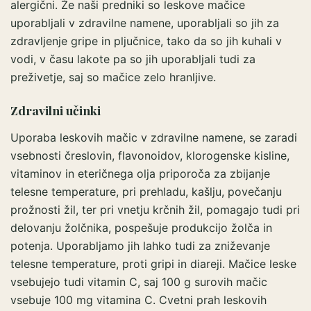
alergični. Že naši predniki so leskove mačice
uporabljali v zdravilne namene, uporabljali so jih za
zdravljenje gripe in pljučnice, tako da so jih kuhali v
vodi, v času lakote pa so jih uporabljali tudi za
preživetje, saj so mačice zelo hranljive.
Zdravilni učinki
Uporaba leskovih mačic v zdravilne namene, se zaradi
vsebnosti čreslovin, flavonoidov, klorogenske kisline,
vitaminov in eteričnega olja priporoča za zbijanje
telesne temperature, pri prehladu, kašlju, povečanju
prožnosti žil, ter pri vnetju krčnih žil, pomagajo tudi pri
delovanju žolčnika, pospešuje produkcijo žolča in
potenja. Uporabljamo jih lahko tudi za zniževanje
telesne temperature, proti gripi in diareji. Mačice leske
vsebujejo tudi vitamin C, saj 100 g surovih mačic
vsebuje 100 mg vitamina C. Cvetni prah leskovih