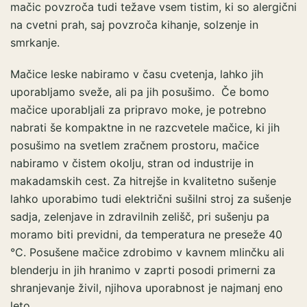
mačic povzroča tudi težave vsem tistim, ki so alergični
na cvetni prah, saj povzroča kihanje, solzenje in
smrkanje.
Mačice leske nabiramo v času cvetenja, lahko jih
uporabljamo sveže, ali pa jih posušimo. Če bomo
mačice uporabljali za pripravo moke, je potrebno
nabrati še kompaktne in ne razcvetele mačice, ki jih
posušimo na svetlem zračnem prostoru, mačice
nabiramo v čistem okolju, stran od industrije in
makadamskih cest. Za hitrejše in kvalitetno sušenje
lahko uporabimo tudi električni sušilni stroj za sušenje
sadja, zelenjave in zdravilnih zelišč, pri sušenju pa
moramo biti previdni, da temperatura ne preseže 40
°C. Posušene mačice zdrobimo v kavnem mlinčku ali
blenderju in jih hranimo v zaprti posodi primerni za
shranjevanje živil, njihova uporabnost je najmanj eno
leto.