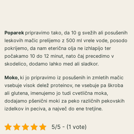
Poparek
pripravimo tako, da 10 g svežih ali posušenih
leskovih mačic prelijemo z 500 ml vrele vode, posodo
pokrijemo, da nam eterična olja ne izhlapijo ter
počakamo 10 do 12 minut, nato čaj precedimo v
skodelico, dodamo lahko med ali sladkor.
Moko,
ki jo pripravimo iz posušenih in zmletih mačic
vsebuje visok delež proteinov, ne vsebuje pa škroba
ali glutena, imenujemo jo tudi cvetlična moka,
dodajamo pšenični moki za peko različnih pekovskih
izdelkov in peciva, a največ do ene tretjine.
5/5 - (1 vote)