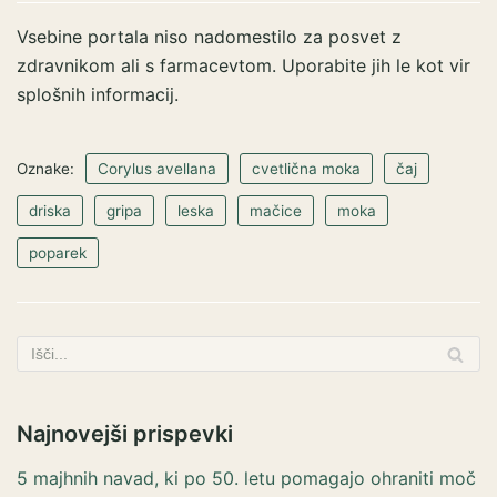
Vsebine portala niso nadomestilo za posvet z
zdravnikom ali s farmacevtom. Uporabite jih le kot vir
splošnih informacij.
Oznake:
Corylus avellana
cvetlična moka
čaj
driska
gripa
leska
mačice
moka
poparek
Najnovejši prispevki
5 majhnih navad, ki po 50. letu pomagajo ohraniti moč