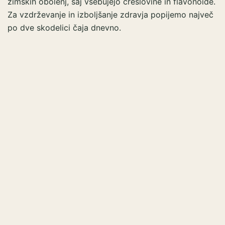
zimskih obolenj, saj vsebujejo čreslovine in flavonoide.
Za vzdrževanje in izboljšanje zdravja popijemo največ
po dve skodelici čaja dnevno.