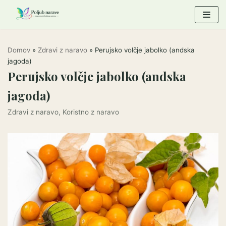
Skoči
na
vsebino
Domov
»
Zdravi z naravo
»
Perujsko volčje jabolko (andska
jagoda)
Perujsko volčje jabolko (andska
jagoda)
Zdravi z naravo
,
Koristno z naravo