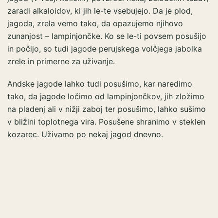
zaradi alkaloidov, ki jih le-te vsebujejo. Da je plod,
jagoda, zrela vemo tako, da opazujemo njihovo
zunanjost – lampinjončke. Ko se le-ti povsem posušijo
in počijo, so tudi jagode perujskega volčjega jabolka
zrele in primerne za uživanje.
Andske jagode lahko tudi posušimo, kar naredimo
tako, da jagode ločimo od lampinjončkov, jih zložimo
na pladenj ali v nižji zaboj ter posušimo, lahko sušimo
v bližini toplotnega vira. Posušene shranimo v steklen
kozarec. Uživamo po nekaj jagod dnevno.