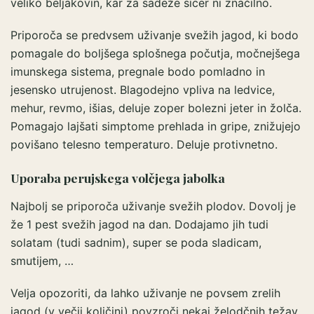
veliko beljakovin, kar za sadeže sicer ni značilno.
Priporoča se predvsem uživanje svežih jagod, ki bodo
pomagale do boljšega splošnega počutja, močnejšega
imunskega sistema, pregnale bodo pomladno in
jesensko utrujenost. Blagodejno vpliva na ledvice,
mehur, revmo, išias, deluje zoper bolezni jeter in žolča.
Pomagajo lajšati simptome prehlada in gripe, znižujejo
povišano telesno temperaturo. Deluje protivnetno.
Uporaba perujskega volčjega jabolka
Najbolj se priporoča uživanje svežih plodov. Dovolj je
že 1 pest svežih jagod na dan. Dodajamo jih tudi
solatam (tudi sadnim), super se poda sladicam,
smutijem, …
Velja opozoriti, da lahko uživanje ne povsem zrelih
jagod (v večji količini) povzroči nekaj želodčnih težav,