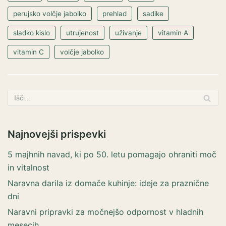
perujsko volčje jabolko
prehlad
sadike
sladko kislo
utrujenost
uživanje
vitamin A
vitamin C
volčje jabolko
Najnovejši prispevki
5 majhnih navad, ki po 50. letu pomagajo ohraniti moč
in vitalnost
Naravna darila iz domače kuhinje: ideje za praznične
dni
Naravni pripravki za močnejšo odpornost v hladnih
mesecih