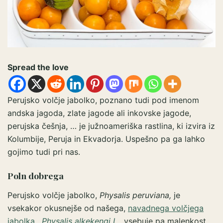
Spread the love
Perujsko volčje jabolko, poznano tudi pod imenom
andska jagoda, zlate jagode ali inkovske jagode,
perujska češnja, … je južnoameriška rastlina, ki izvira iz
Kolumbije, Peruja in Ekvadorja. Uspešno pa ga lahko
gojimo tudi pri nas.
Poln dobrega
Perujsko volčje jabolko,
Physalis peruviana,
je
vsekakor okusnejše od našega,
navadnega volčjega
jabolka,
Physalis alkekengi L.,
vsebuje pa malenkost