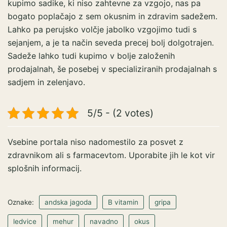
kupimo sadike, ki niso zahtevne za vzgojo, nas pa
bogato poplačajo z sem okusnim in zdravim sadežem.
Lahko pa perujsko volčje jabolko vzgojimo tudi s
sejanjem, a je ta način seveda precej bolj dolgotrajen.
Sadeže lahko tudi kupimo v bolje založenih
prodajalnah, še posebej v specializiranih prodajalnah s
sadjem in zelenjavo.
5/5 - (2 votes)
Vsebine portala niso nadomestilo za posvet z
zdravnikom ali s farmacevtom. Uporabite jih le kot vir
splošnih informacij.
Oznake:
andska jagoda
B vitamin
gripa
ledvice
mehur
navadno
okus