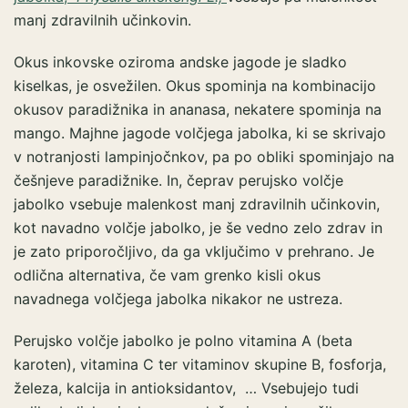
manj zdravilnih učinkovin.
Okus inkovske oziroma andske jagode je sladko
kiselkas, je osvežilen. Okus spominja na kombinacijo
okusov paradižnika in ananasa, nekatere spominja na
mango. Majhne jagode volčjega jabolka, ki se skrivajo
v notranjosti lampinjočnkov, pa po obliki spominjajo na
češnjeve paradižnike. In, čeprav perujsko volčje
jabolko vsebuje malenkost manj zdravilnih učinkovin,
kot navadno volčje jabolko, je še vedno zelo zdrav in
je zato priporočljivo, da ga vključimo v prehrano. Je
odlična alternativa, če vam grenko kisli okus
navadnega volčjega jabolka nikakor ne ustreza.
Perujsko volčje jabolko je polno vitamina A (beta
karoten), vitamina C ter vitaminov skupine B, fosforja,
železa, kalcija in antioksidantov, … Vsebujejo tudi