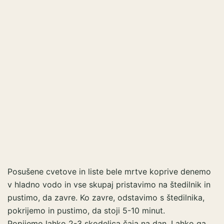
Posušene cvetove in liste bele mrtve koprive denemo
v hladno vodo in vse skupaj pristavimo na štedilnik in
pustimo, da zavre. Ko zavre, odstavimo s štedilnika,
pokrijemo in pustimo, da stoji 5-10 minut.
Popijemo lahko 2-3 skodelica čaja na dan. Lahko ga