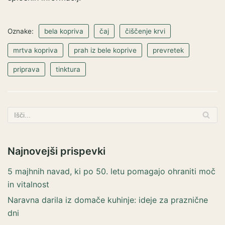
Oznake:
bela kopriva
čaj
čiščenje krvi
mrtva kopriva
prah iz bele koprive
prevretek
priprava
tinktura
Najnovejši prispevki
5 majhnih navad, ki po 50. letu pomagajo ohraniti moč
in vitalnost
Naravna darila iz domače kuhinje: ideje za praznične
dni