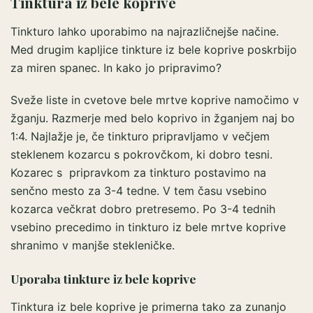
Tinktura iz bele koprive
Tinkturo lahko uporabimo na najrazličnejše načine.
Med drugim kapljice tinkture iz bele koprive poskrbijo
za miren spanec. In kako jo pripravimo?
Sveže liste in cvetove bele mrtve koprive namočimo v
žganju. Razmerje med belo koprivo in žganjem naj bo
1:4. Najlažje je, če tinkturo pripravljamo v večjem
steklenem kozarcu s pokrovčkom, ki dobro tesni.
Kozarec s pripravkom za tinkturo postavimo na
senčno mesto za 3-4 tedne. V tem času vsebino
kozarca večkrat dobro pretresemo. Po 3-4 tednih
vsebino precedimo in tinkturo iz bele mrtve koprive
shranimo v manjše stekleničke.
Uporaba tinkture iz bele koprive
Tinktura iz bele koprive je primerna tako za zunanjo