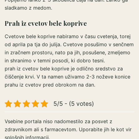
sladkamo z medom.
Prah iz cvetov bele koprive
Cvetove bele koprive nabiramo v času cvetenja, torej
od aprila pa tja do julija. Cvetove posušimo v senčnem
in zračnem prostoru, nato pa jih, posušene, zmeljemo
in shranimo v temni posodi, ki dobro tesni.
prah iz cvetov bele koprive je odlično sredstvo za
čiščenje krvi. V ta namen uživamo 2-3 noževe konice
prahu iz cvetov pred obrokom na dan.
5/5 - (5 votes)
Vsebine portala niso nadomestilo za posvet z
zdravnikom ali s farmacevtom. Uporabite jih le kot vir
splošnih informacij.