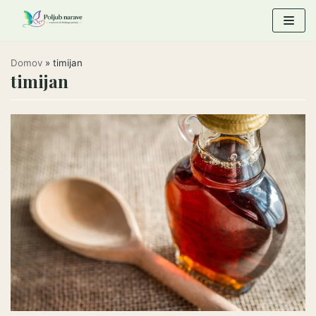
Skoči
na
vsebino
Domov
»
timijan
timijan