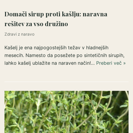
Domači sirup proti kašlju: naravna
rešitev za vso družino
Zdravi z naravo
Kašelj je ena najpogostejših težav v hladnejših
mesecih. Namesto da posežete po sintetičnih sirupih,
lahko kašelj ublažite na naraven način!…
Preberi več »