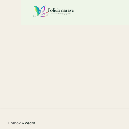
Skoči
na
vsebino
Domov
»
cedra