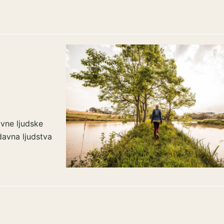
a
avne ljudske
davna ljudstva