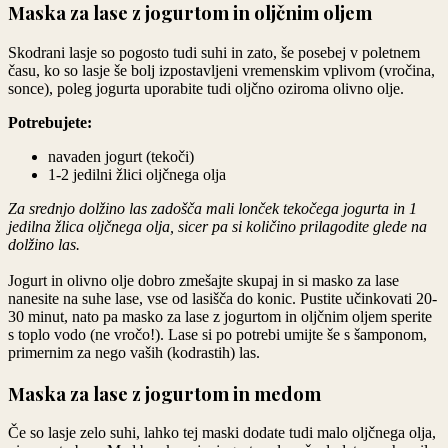
Maska za lase z jogurtom in oljčnim oljem
Skodrani lasje so pogosto tudi suhi in zato, še posebej v poletnem
času, ko so lasje še bolj izpostavljeni vremenskim vplivom (vročina,
sonce), poleg jogurta uporabite tudi oljčno oziroma olivno olje.
Potrebujete:
navaden jogurt (tekoči)
1-2 jedilni žlici oljčnega olja
Za srednjo dolžino las zadošča mali lonček tekočega jogurta in 1
jedilna žlica oljčnega olja, sicer pa si količino prilagodite glede na
dolžino las.
Jogurt in olivno olje dobro zmešajte skupaj in si masko za lase
nanesite na suhe lase, vse od lasišča do konic. Pustite učinkovati 20-
30 minut, nato pa masko za lase z jogurtom in oljčnim oljem sperite
s toplo vodo (ne vročo!). Lase si po potrebi umijte še s šamponom,
primernim za nego vaših (kodrastih) las.
Maska za lase z jogurtom in medom
Če so lasje zelo suhi, lahko tej maski dodate tudi malo oljčnega olja,