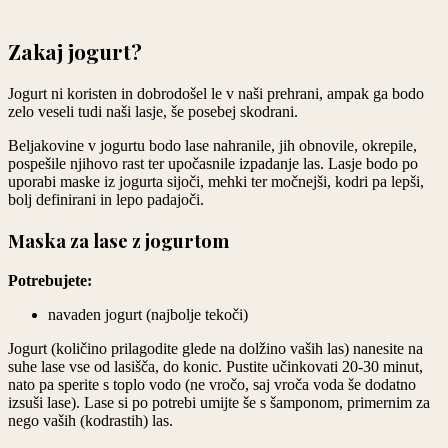
Zakaj jogurt?
Jogurt ni koristen in dobrodošel le v naši prehrani, ampak ga bodo
zelo veseli tudi naši lasje, še posebej skodrani.
Beljakovine v jogurtu bodo lase nahranile, jih obnovile, okrepile,
pospešile njihovo rast ter upočasnile izpadanje las. Lasje bodo po
uporabi maske iz jogurta sijoči, mehki ter močnejši, kodri pa lepši,
bolj definirani in lepo padajoči.
Maska za lase z jogurtom
Potrebujete:
navaden jogurt (najbolje tekoči)
Jogurt (količino prilagodite glede na dolžino vaših las) nanesite na
suhe lase vse od lasišča, do konic. Pustite učinkovati 20-30 minut,
nato pa sperite s toplo vodo (ne vročo, saj vroča voda še dodatno
izsuši lase). Lase si po potrebi umijte še s šamponom, primernim za
nego vaših (kodrastih) las.