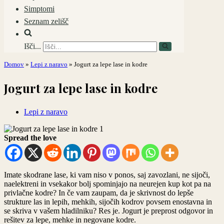
Simptomi
Seznam zelišč
Išči...
Domov
»
Lepi z naravo
»
Jogurt za lepe lase in kodre
Jogurt za lepe lase in kodre
Lepi z naravo
Spread the love
Imate skodrane lase, ki vam niso v ponos, saj zavozlani, ne sijoči,
naelektreni in vsekakor bolj spominjajo na neurejen kup kot pa na
privlačne kodre? In če vam zaupam, da je skrivnost do lepše
strukture las in lepih, mehkih, sijočih kodrov povsem enostavna in
se skriva v vašem hladilniku? Res je. Jogurt je preprost odgovor in
rešitev za lepe, mehke in negovane kodre.