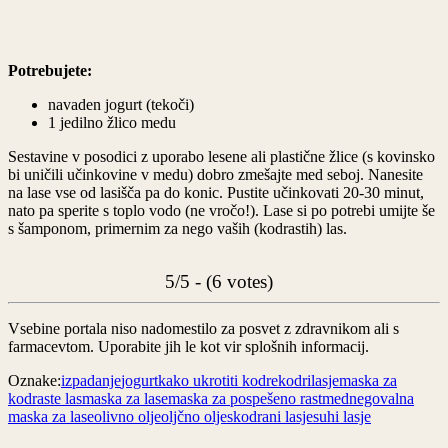
Potrebujete:
navaden jogurt (tekoči)
1 jedilno žlico medu
Sestavine v posodici z uporabo lesene ali plastične žlice (s kovinsko
bi uničili učinkovine v medu) dobro zmešajte med seboj. Nanesite
na lase vse od lasišča pa do konic. Pustite učinkovati 20-30 minut,
nato pa sperite s toplo vodo (ne vročo!). Lase si po potrebi umijte še
s šamponom, primernim za nego vaših (kodrastih) las.
5/5 - (6 votes)
Vsebine portala niso nadomestilo za posvet z zdravnikom ali s
farmacevtom. Uporabite jih le kot vir splošnih informacij.
Oznake:
izpadanje
jogurt
kako ukrotiti kodre
kodri
lasje
maska za
kodraste las
maska za lase
maska za pospešeno rast
med
negovalna
maska za lase
olivno olje
oljčno olje
skodrani lasje
suhi lasje