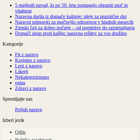
5 majhnih navad, ki po 50. letu pomagajo ohraniti moč in
vitalnost
Naravna darila iz domače kuhinje: ideje za praznične dni
Naravni pripravki za močnejšo odpornost v hladnih mesecih
Zimski čaji za dobro počutje – od pomiritve do razstrupljanja
Domači sirup proti kašlju: naravna rešitev za vso družino
Kategorije
Fit z naravo
Koristno z naravo
Lepi z naravo
Likerji
Nekategorizirano
oglas
Zdravi z naravo
Spremljajte nas
Poljub narave
Izberi jezik
Odtis
Politika zasebnosti