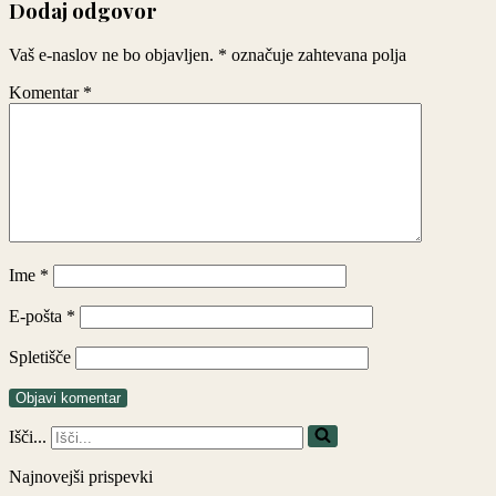
Dodaj odgovor
Vaš e-naslov ne bo objavljen.
*
označuje zahtevana polja
Komentar
*
Ime
*
E-pošta
*
Spletišče
Išči...
Najnovejši prispevki