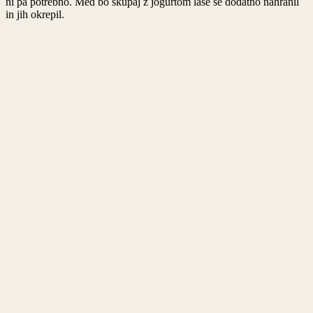
ni pa potrebno. Med bo skupaj z jogurtom lase še dodatno nahranil
in jih okrepil.