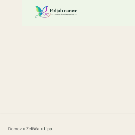
Skoči
na
vsebino
Domov
»
Zelišča
»
Lipa