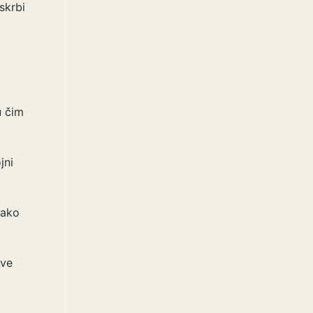
skrbi
o
u čim
jni
tako
ove