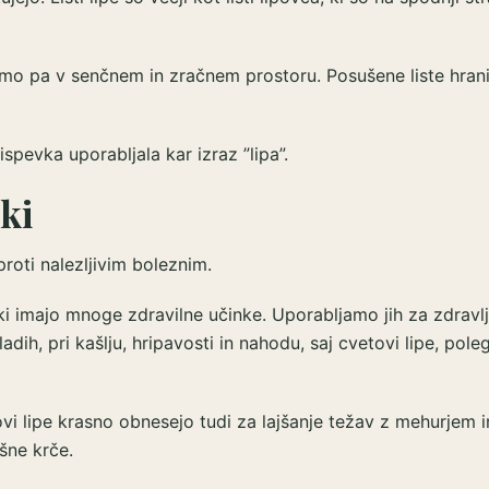
mo pa v senčnem in zračnem prostoru. Posušene liste hran
spevka uporabljala kar izraz ”lipa”.
ki
proti nalezljivim boleznim.
ki imajo mnoge zdravilne učinke. Uporabljamo jih za zdravlj
ladih, pri kašlju, hripavosti in nahodu, saj cvetovi lipe, pole
ovi lipe krasno obnesejo tudi za lajšanje težav z mehurjem i
šne krče.