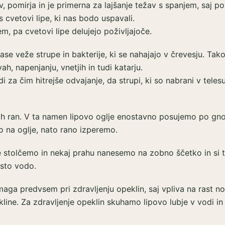
, pomirja in je primerna za lajšanje težav s spanjem, saj po
cvetovi lipe, ki nas bodo uspavali.
 pa cvetovi lipe delujejo poživljajoče.
se veže strupe in bakterije, ki se nahajajo v črevesju. Tak
h, napenjanju, vnetjih in tudi katarju.
 za čim hitrejše odvajanje, da strupi, ki so nabrani v teles
ih ran. V ta namen lipovo oglje enostavno posujemo po gno
jo na oglje, nato rano izperemo.
lje stolčemo in nekaj prahu nanesemo na zobno ščetko in si 
sto vodo.
maga predvsem pri zdravljenju opeklin, saj vpliva na rast n
kline. Za zdravljenje opeklin skuhamo lipovo lubje v vodi in