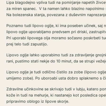
Lipa blagodejno vpliva tudi na pomirjanje napetih živcev
za miren spanec. V ta namen lahko blazino napolnimo s 
Na bolezenska stanja, povezana z duševnim naprezanjem,
Poznamo tudi lipovo oglje, ki ima poseben učinek, saj na
lipovo oglje uporabljamo predvsem pri driski, zastrupitva
Pri uporabi lipovega olja moramo sočasno poskrbeti tudi
prej telo tudi zapustijo.
Lipovo oglje lahko uporabimo tudi za zdravljenje gnojn
rani, pustimo stati nekje do 10 minut, da se strupi veže
Lipovo oglje je tudi odlično čistilo za zobe (lipovo og
umijemo zobe). Po uboroabi usta dobro splaknemo s či
Zdravilne učinkovine se skrivajo tudi v lubju, katero po
kože in tudi na mehurje, ki nastanejo kot posledica ope
pripravimo oblogo iz lipove skorje.