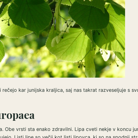
 rečejo kar junijska kraljica, saj nas takrat razveseljuje s sv
europaea
Obe vrsti sta enako zdravilni. Lipa cveti nekje v koncu jun
ejo. Listi lipe so večji kot listi lipovca, ki so na spodnji str