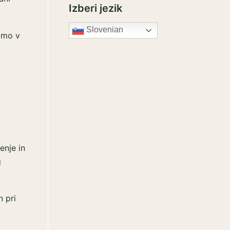
Izberi jezik
Slovenian
imo v
enje in
g
n pri