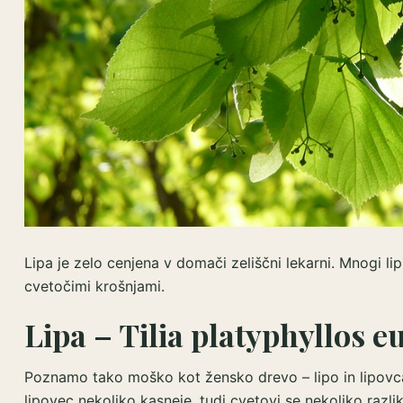
Lipa je zelo cenjena v domači zeliščni lekarni. Mnogi lipi
cvetočimi krošnjami.
Lipa – Tilia platyphyllos 
Poznamo tako moško kot žensko drevo – lipo in lipovca. 
lipovec nekoliko kasneje, tudi cvetovi se nekoliko razlikuj