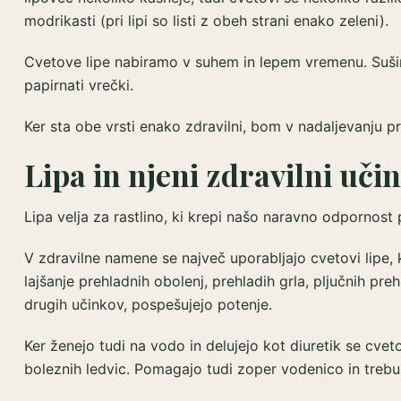
modrikasti (pri lipi so listi z obeh strani enako zeleni).
Cvetove lipe nabiramo v suhem in lepem vremenu. Suši
papirnati vrečki.
Ker sta obe vrsti enako zdravilni, bom v nadaljevanju pri
Lipa in njeni zdravilni učin
Lipa velja za rastlino, ki krepi našo naravno odpornost 
V zdravilne namene se največ uporabljajo cvetovi lipe, 
lajšanje prehladnih obolenj, prehladih grla, pljučnih preh
drugih učinkov, pospešujejo potenje.
Ker ženejo tudi na vodo in delujejo kot diuretik se cvet
boleznih ledvic. Pomagajo tudi zoper vodenico in trebu