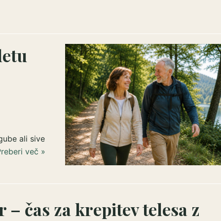
letu
ube ali sive
reberi več »
 – čas za krepitev telesa z