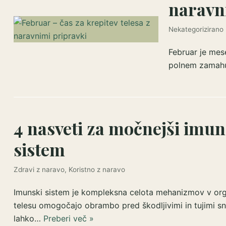
naravn
Nekategorizirano
Februar je mes
polnem zamahu
4 nasveti za močnejši imun
sistem
Zdravi z naravo
,
Koristno z naravo
Imunski sistem je kompleksna celota mehanizmov v org
telesu omogočajo obrambo pred škodljivimi in tujimi sn
lahko…
Preberi več »