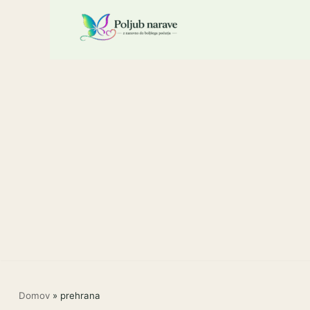
Skoči
na
vsebino
Domov
»
prehrana