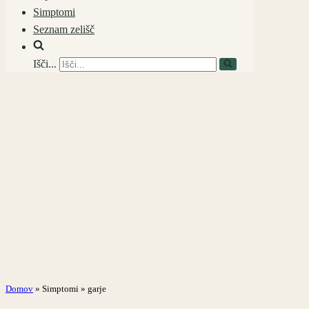
Simptomi
Seznam zelišč
Išči...
Domov
»
Simptomi
»
garje