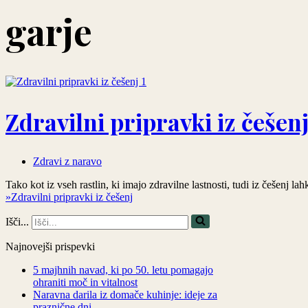
garje
Zdravilni pripravki iz češen
Zdravi z naravo
Tako kot iz vseh rastlin, ki imajo zdravilne lastnosti, tudi iz češenj
»
Zdravilni pripravki iz češenj
Išči...
Najnovejši prispevki
5 majhnih navad, ki po 50. letu pomagajo
ohraniti moč in vitalnost
Naravna darila iz domače kuhinje: ideje za
praznične dni