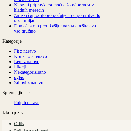
Naravni pripravki za močnejšo odpornost v
hladnih mesecih
Zimski čaji za dobro počutje – od pomiritve do
razstrupljanja
Domači sirup proti kašlju: naravna rešitev za
vso družino
Kategorije
Fit z naravo
Koristno z naravo
Lepi z naravo
Likerji
Nekategorizirano
oglas
Zdravi z naravo
Spremljajte nas
Poljub narave
Izberi jezik
Odtis
Politika zasebnosti