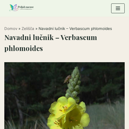
Skoči
na
vsebino
Domov
»
Zelišča
»
Navadni lučnik – Verbascum phlomoides
Navadni lučnik – Verbascum
phlomoides