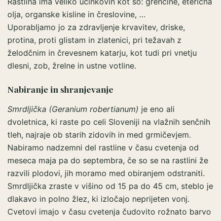
Rastlina ima veliko učinkovin kot so: grenčine, eterična
olja, organske kisline in čreslovine, …
Uporabljamo jo za zdravljenje krvavitev, driske,
protina, proti glistam in zlatenici, pri težavah z
želodčnim in črevesnem katarju, kot tudi pri vnetju
dlesni, zob, žrelne in ustne votline.
Nabiranje in shranjevanje
Smrdljička (Geranium robertianum)
je eno ali
dvoletnica, ki raste po celi Sloveniji na vlažnih senčnih
tleh, najraje ob starih zidovih in med grmičevjem.
Nabiramo nadzemni del rastline v času cvetenja od
meseca maja pa do septembra, če so se na rastlini že
razvili plodovi, jih moramo med obiranjem odstraniti.
Smrdljička zraste v višino od 15 pa do 45 cm, steblo je
dlakavo in polno žlez, ki izločajo neprijeten vonj.
Cvetovi imajo v času cvetenja čudovito rožnato barvo