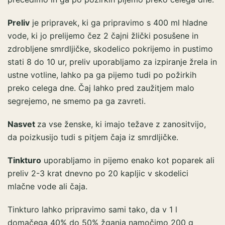
Preliv
je pripravek, ki ga pripravimo s 400 ml hladne
vode, ki jo prelijemo čez 2 čajni žlički posušene in
zdrobljene smrdljičke, skodelico pokrijemo in pustimo
stati 8 do 10 ur, preliv uporabljamo za izpiranje žrela in
ustne votline, lahko pa ga pijemo tudi po požirkih
preko celega dne. Čaj lahko pred zaužitjem malo
segrejemo, ne smemo pa ga zavreti.
Nasvet
za vse ženske, ki imajo težave z zanositvijo,
da poizkusijo tudi s pitjem čaja iz smrdljičke.
Tinkturo
uporabljamo in pijemo enako kot poparek ali
preliv 2-3 krat dnevno po 20 kapljic v skodelici
mlačne vode ali čaja.
Tinkturo lahko pripravimo sami tako, da v 1 l
domačega 40% do 50% žganja namočimo 200 g