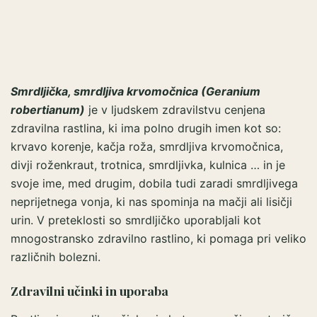
Smrdljička, smrdljiva krvomočnica (Geranium
robertianum)
je v ljudskem zdravilstvu cenjena
zdravilna rastlina, ki ima polno drugih imen kot so:
krvavo korenje, kačja roža, smrdljiva krvomočnica,
divji roženkraut, trotnica, smrdljivka, kulnica … in je
svoje ime, med drugim, dobila tudi zaradi smrdljivega
neprijetnega vonja, ki nas spominja na mačji ali lisičji
urin. V preteklosti so smrdljičko uporabljali kot
mnogostransko zdravilno rastlino, ki pomaga pri veliko
različnih bolezni.
Zdravilni učinki in uporaba