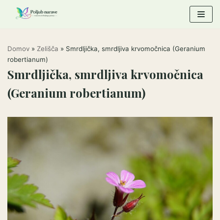
Skoči
na
vsebino
Domov
»
Zelišča
»
Smrdljička, smrdljiva krvomočnica (Geranium
robertianum)
Smrdljička, smrdljiva krvomočnica
(Geranium robertianum)