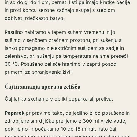
in so dolgi do 1 cm, pernati listi pa imajo kratke peclje
in proti koncu sezone začnejo skupaj s steblom
dobivati rdečkasto barvo.
Rastlino nabiramo v lepem suhem vremenu in jo
sušimo v senčnem zračnem prostoru, pri sušenju si
lahko pomagamo z električnim sušilcem za sadje in
zelenjavo, pri sušenju pa temperatura ne sme preseči
30 °C. Posušeno zelišče hranimo v zaprti posodi
primerni za shranjevanje živil.
Čaj in zunanja uporaba zelišča
Čaj lahko skuhamo v obliki poparka ali preliva.
Poparek
pripravimo tako, da jedilno žlico posušene in
zdrobljene smrdljičke prelijemo z 300 ml vrele vode,
pokrijemo in počakamo 10 do 15 minut, nato čaj
precedimo in ga po požirkih pijemo preko celega dne.