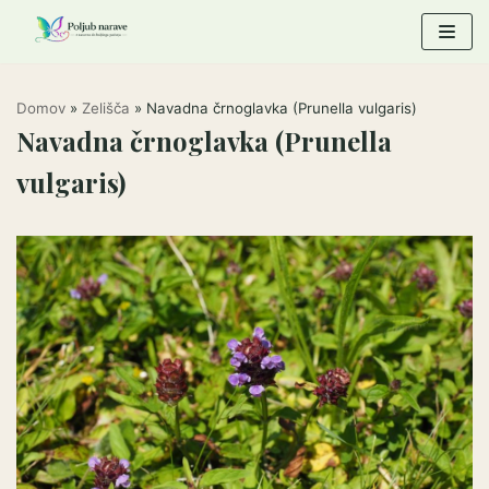
Skoči
na
vsebino
Domov
»
Zelišča
»
Navadna črnoglavka (Prunella vulgaris)
Navadna črnoglavka (Prunella
vulgaris)