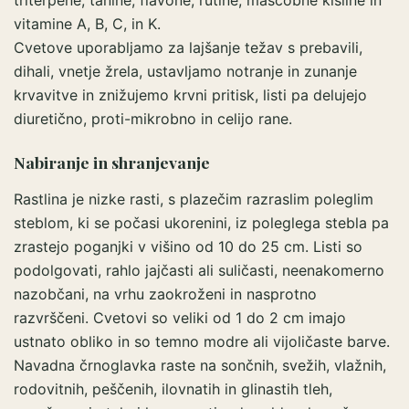
triterpene, tanine, flavone, rutine, maščobne kisline in
vitamine A, B, C, in K.
Cvetove uporabljamo za lajšanje težav s prebavili,
dihali, vnetje žrela, ustavljamo notranje in zunanje
krvavitve in znižujemo krvni pritisk, listi pa delujejo
diuretično, proti-mikrobno in celijo rane.
Nabiranje in shranjevanje
Rastlina je nizke rasti, s plazečim razraslim poleglim
steblom, ki se počasi ukorenini, iz poleglega stebla pa
zrastejo poganjki v višino od 10 do 25 cm. Listi so
podolgovati, rahlo jajčasti ali suličasti, neenakomerno
nazobčani, na vrhu zaokroženi in nasprotno
razvrščeni. Cvetovi so veliki od 1 do 2 cm imajo
ustnato obliko in so temno modre ali vijoličaste barve.
Navadna črnoglavka raste na sončnih, svežih, vlažnih,
rodovitnih, peščenih, ilovnatih in glinastih tleh,