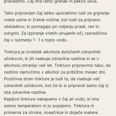
precedimo. Čaj ima rahlo grenak in pekoč okus.
Tako pripravljen čaj lahko uporabimo tudi za grgranje
vnete ustne in žrelne votline, kot tudi za pripravo
obkladkov, ki pomagajo pri celjenju prask, ran in
odrgnin. Za izpiranje vnetih utrujenih oči, razredčimo
čaj v razmerju 1 : 1 s toplo vodo.
Tinktura je izvleček alkohola določenih zdravilnih
učinkovin, ki jih vsebuje zdravilna rastlina in se v
alkoholu ohranijo več let. Tinkturo pripravimo tako, da
rastlino namočimo v alkohol za približno mesec dni.
Pozitivna stran tinkture je tudi ta, da vsebuje več
zdravilnih učinkovin, kot če bi si pripravili samo čaj iz
iste zdravilne rastline.
Kapljice tinkture nakapamo v čaj ali vodo, ki ima
sobno temperaturo in jo popijemo. Tinktura ni
primerna za otroke, nosečnice in doječe matere.